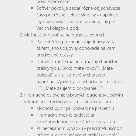
povolenom čase
Softvér povoľuje zadať rôzne objednávacie
časy pre rôzne cieľové skupiny – napríklad
iný objednávací čas pre pacienta, iný pre
Vašich kolegov a pod.
Možnosť pripraviť sa na pacienta vopred
Pacient Vám pri zadaní objednávky zadá
okrem jeho údajov aj odpovede na Vami
predvolené otázky
Dotazník môže mať informačný charakter –
otázky typu „Koľko máte rokov?“, „Máte
bolesti?“, ale aj komerčný charakter,
napríklad „Využili by ste v budúcnosti službu
...?“, „Máte záujem o očkovanie ...?“
Hromadné oslovenie vybraných pacientov „jedným
klikom“ prostredníctvom sms, alebo mailom
Možnosť využiť pri pozvaní na prevenciu
Hromadne možno zadávať aj
korešpondenciu komerčného charakteru
Pri nečakanom výpadku v práci (nefunkčnosť
prístroja, alebo nečakané prekážky v práci),