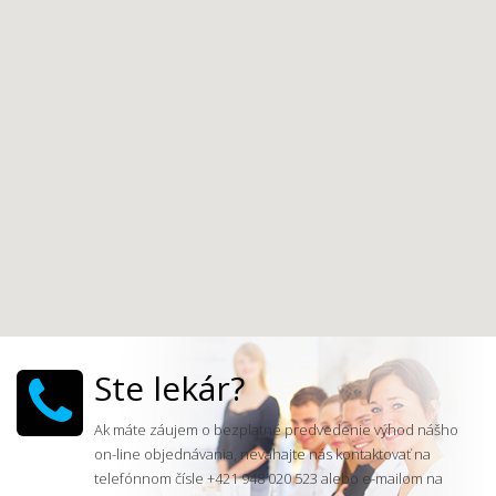
Ste lekár?
Ak máte záujem o bezplatné predvedenie výhod nášho
on-line objednávania, neváhajte nás kontaktovať na
telefónnom čísle +421 948 020 523 alebo e-mailom na