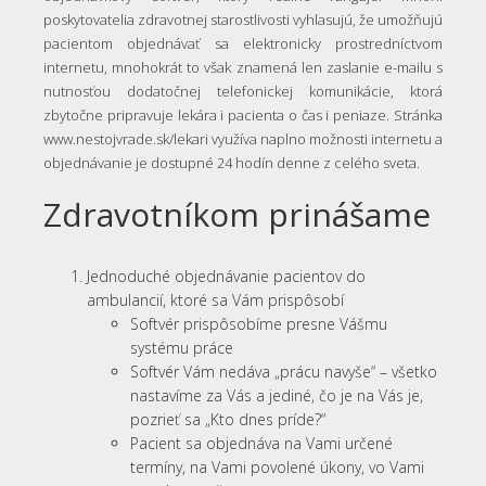
poskytovatelia zdravotnej starostlivosti vyhlasujú, že umožňujú
pacientom objednávať sa elektronicky prostredníctvom
internetu, mnohokrát to však znamená len zaslanie e-mailu s
nutnosťou dodatočnej telefonickej komunikácie, ktorá
zbytočne pripravuje lekára i pacienta o čas i peniaze. Stránka
www.nestojvrade.sk/lekari využíva naplno možnosti internetu a
objednávanie je dostupné 24 hodín denne z celého sveta.
Zdravotníkom prinášame
Jednoduché objednávanie pacientov do
ambulancií, ktoré sa Vám prispôsobí
Softvér prispôsobíme presne Vášmu
systému práce
Softvér Vám nedáva „prácu navyše“ – všetko
nastavíme za Vás a jediné, čo je na Vás je,
pozrieť sa „Kto dnes príde?“
Pacient sa objednáva na Vami určené
termíny, na Vami povolené úkony, vo Vami