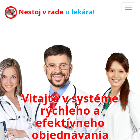
Toggl
Nestoj v rade
u lekára!
navig
Vitajte v systéme
rýchleho a
efektívneho
objednávania