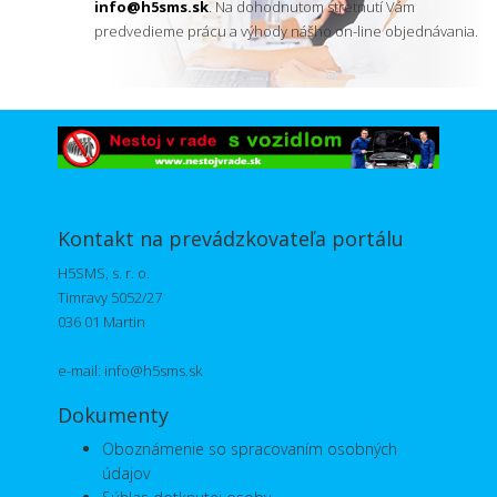
info@h5sms.sk
. Na dohodnutom stretnutí Vám
predvedieme prácu a výhody nášho on-line objednávania.
Kontakt na prevádzkovateľa portálu
H5SMS, s. r. o.
Timravy 5052/27
036 01 Martin
e-mail:
info@h5sms.sk
Dokumenty
Oboznámenie so spracovaním osobných
údajov